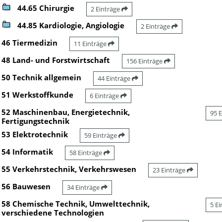
44.65 Chirurgie
2 Einträge
44.85 Kardiologie, Angiologie
2 Einträge
46 Tiermedizin
11 Einträge
48 Land- und Forstwirtschaft
156 Einträge
50 Technik allgemein
44 Einträge
51 Werkstoffkunde
6 Einträge
52 Maschinenbau, Energietechnik,
95 
Fertigungstechnik
53 Elektrotechnik
59 Einträge
54 Informatik
58 Einträge
55 Verkehrstechnik, Verkehrswesen
23 Einträge
56 Bauwesen
34 Einträge
58 Chemische Technik, Umwelttechnik,
5 E
verschiedene Technologien