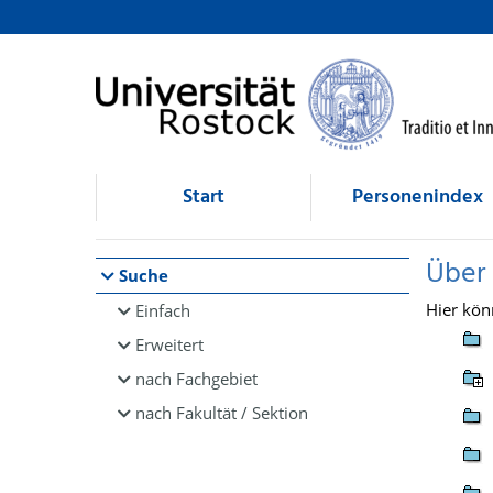
Browsen
direkt zum Inhalt
Start
Personenindex
Über
Suche
Hier kön
Einfach
Erweitert
nach Fachgebiet
nach Fakultät / Sektion