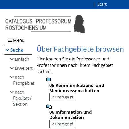
Browsen
Start
Login
direkt zum Inhalt
Menü
Über Fachgebiete browsen
Suche
Hier können Sie die Professoren und
Einfach
Professorinnen nach Ihrem Fachgebiet
Erweitert
suchen.
nach
Fachgebiet
05 Kommunikations- und
Medienwissenschaften
nach
2 Einträge
Fakultät /
Sektion
06 Information und
Dokumentation
2 Einträge