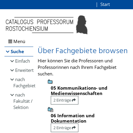
Browsen
Start
Login
direkt zum Inhalt
Menü
Über Fachgebiete browsen
Suche
Hier können Sie die Professoren und
Einfach
Professorinnen nach Ihrem Fachgebiet
Erweitert
suchen.
nach
Fachgebiet
05 Kommunikations- und
Medienwissenschaften
nach
2 Einträge
Fakultät /
Sektion
06 Information und
Dokumentation
2 Einträge