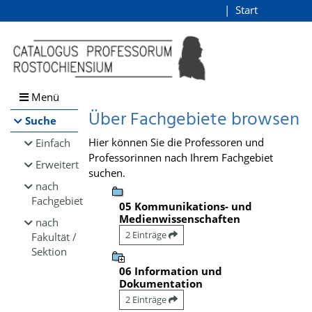
Browsen
Start
Login
direkt zum Inhalt
Menü
Über Fachgebiete browsen
Suche
Hier können Sie die Professoren und
Einfach
Professorinnen nach Ihrem Fachgebiet
Erweitert
suchen.
nach
Fachgebiet
05 Kommunikations- und
Medienwissenschaften
nach
2 Einträge
Fakultät /
Sektion
06 Information und
Dokumentation
2 Einträge