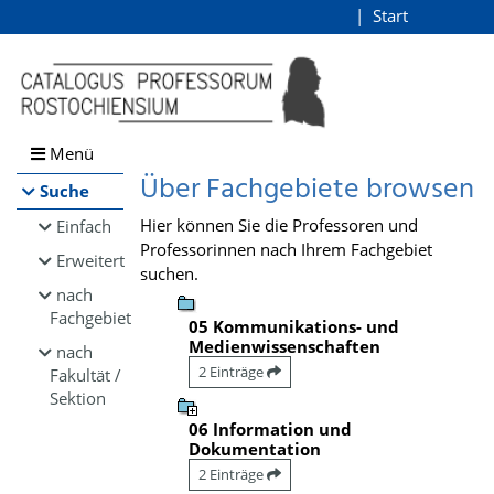
Browsen
Start
Login
direkt zum Inhalt
Menü
Über Fachgebiete browsen
Suche
Hier können Sie die Professoren und
Einfach
Professorinnen nach Ihrem Fachgebiet
Erweitert
suchen.
nach
Fachgebiet
05 Kommunikations- und
Medienwissenschaften
nach
2 Einträge
Fakultät /
Sektion
06 Information und
Dokumentation
2 Einträge