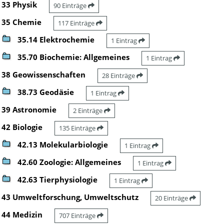
33 Physik
90 Einträge
35 Chemie
117 Einträge
35.14 Elektrochemie
1 Eintrag
35.70 Biochemie: Allgemeines
1 Eintrag
38 Geowissenschaften
28 Einträge
38.73 Geodäsie
1 Eintrag
39 Astronomie
2 Einträge
42 Biologie
135 Einträge
42.13 Molekularbiologie
1 Eintrag
42.60 Zoologie: Allgemeines
1 Eintrag
42.63 Tierphysiologie
1 Eintrag
43 Umweltforschung, Umweltschutz
20 Einträge
44 Medizin
707 Einträge