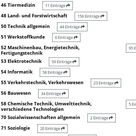
46 Tiermedizin
11 Einträge
48 Land- und Forstwirtschaft
156 Einträge
50 Technik allgemein
44 Einträge
51 Werkstoffkunde
6 Einträge
52 Maschinenbau, Energietechnik,
95 
Fertigungstechnik
53 Elektrotechnik
59 Einträge
54 Informatik
58 Einträge
55 Verkehrstechnik, Verkehrswesen
23 Einträge
56 Bauwesen
34 Einträge
58 Chemische Technik, Umwelttechnik,
5 E
verschiedene Technologien
70 Sozialwissenschaften allgemein
2 Einträge
71 Soziologie
20 Einträge