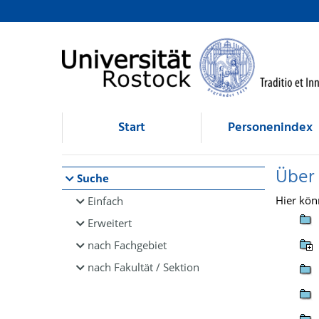
Browsen
direkt zum Inhalt
Start
Personenindex
Über
Suche
Hier kön
Einfach
Erweitert
nach Fachgebiet
nach Fakultät / Sektion