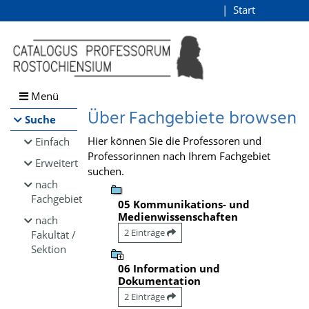
Browsen
Start
Login
direkt zum Inhalt
Menü
Über Fachgebiete browsen
Suche
Hier können Sie die Professoren und
Einfach
Professorinnen nach Ihrem Fachgebiet
Erweitert
suchen.
nach
Fachgebiet
05 Kommunikations- und
Medienwissenschaften
nach
2 Einträge
Fakultät /
Sektion
06 Information und
Dokumentation
2 Einträge