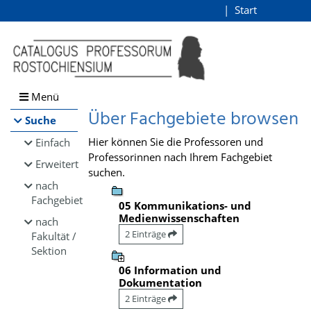
Browsen
Start
Login
direkt zum Inhalt
Menü
Über Fachgebiete browsen
Suche
Hier können Sie die Professoren und
Einfach
Professorinnen nach Ihrem Fachgebiet
Erweitert
suchen.
nach
Fachgebiet
05 Kommunikations- und
Medienwissenschaften
nach
2 Einträge
Fakultät /
Sektion
06 Information und
Dokumentation
2 Einträge