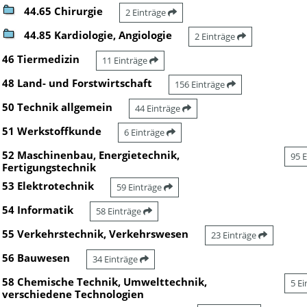
44.65 Chirurgie
2 Einträge
44.85 Kardiologie, Angiologie
2 Einträge
46 Tiermedizin
11 Einträge
48 Land- und Forstwirtschaft
156 Einträge
50 Technik allgemein
44 Einträge
51 Werkstoffkunde
6 Einträge
52 Maschinenbau, Energietechnik,
95 
Fertigungstechnik
53 Elektrotechnik
59 Einträge
54 Informatik
58 Einträge
55 Verkehrstechnik, Verkehrswesen
23 Einträge
56 Bauwesen
34 Einträge
58 Chemische Technik, Umwelttechnik,
5 E
verschiedene Technologien