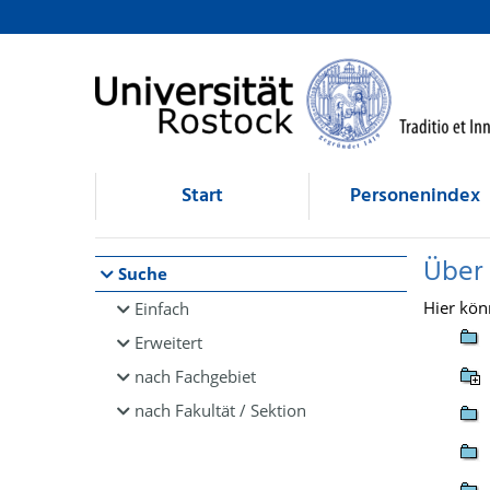
Browsen
direkt zum Inhalt
Start
Personenindex
Über
Suche
Hier kön
Einfach
Erweitert
nach Fachgebiet
nach Fakultät / Sektion