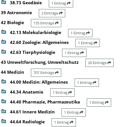
38.73 Geodäsie
1 Eintrag
39 Astronomie
2 Einträge
42 Biologie
135 Einträge
42.13 Molekularbiologie
1 Eintrag
42.60 Zoologie: Allgemeines
1 Eintrag
42.63 Tierphysiologie
1 Eintrag
43 Umweltforschung, Umweltschutz
20 Einträge
44 Medizin
707 Einträge
44.00 Medizin: Allgemeines
1 Eintrag
44.34 Anatomie
1 Eintrag
44.40 Pharmazie, Pharmazeutika
1 Eintrag
44.61 Innere Medizin
1 Eintrag
44.64 Radiologie
1 Eintrag