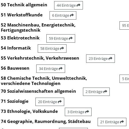
50 Technik allgemein
44 Einträge
51 Werkstoffkunde
6 Einträge
52 Maschinenbau, Energietechnik,
95 
Fertigungstechnik
53 Elektrotechnik
59 Einträge
54 Informatik
58 Einträge
55 Verkehrstechnik, Verkehrswesen
23 Einträge
56 Bauwesen
34 Einträge
58 Chemische Technik, Umwelttechnik,
5 E
verschiedene Technologien
70 Sozialwissenschaften allgemein
2 Einträge
71 Soziologie
20 Einträge
73 Ethnologie, Volkskunde
3 Einträge
74 Geographie, Raumordnung, Städtebau
21 Einträge