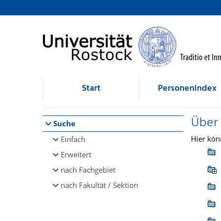
Browsen
direkt zum Inhalt
Start
Personenindex
Über
Suche
Hier kön
Einfach
Erweitert
nach Fachgebiet
nach Fakultät / Sektion