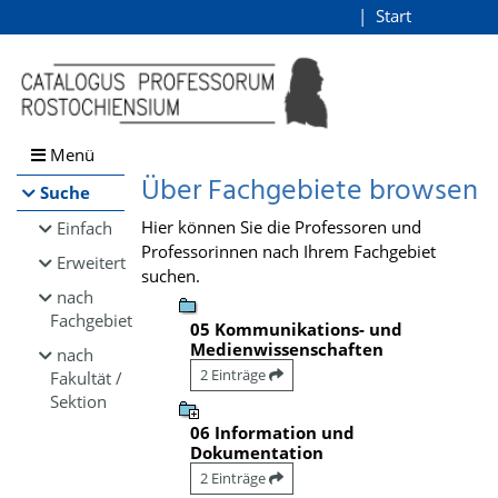
Browsen
Start
Login
direkt zum Inhalt
Menü
Über Fachgebiete browsen
Suche
Hier können Sie die Professoren und
Einfach
Professorinnen nach Ihrem Fachgebiet
Erweitert
suchen.
nach
Fachgebiet
05 Kommunikations- und
Medienwissenschaften
nach
2 Einträge
Fakultät /
Sektion
06 Information und
Dokumentation
2 Einträge