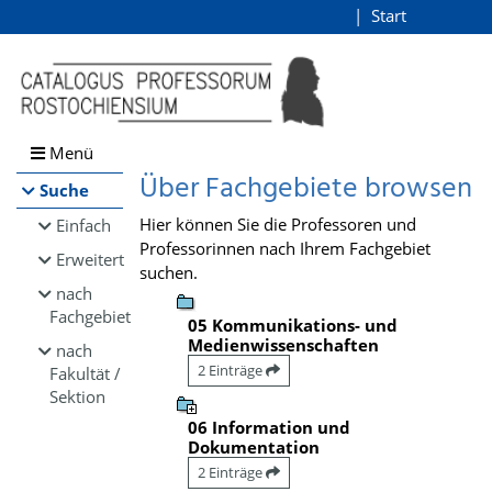
Browsen
Start
Login
direkt zum Inhalt
Menü
Über Fachgebiete browsen
Suche
Hier können Sie die Professoren und
Einfach
Professorinnen nach Ihrem Fachgebiet
Erweitert
suchen.
nach
Fachgebiet
05 Kommunikations- und
Medienwissenschaften
nach
2 Einträge
Fakultät /
Sektion
06 Information und
Dokumentation
2 Einträge