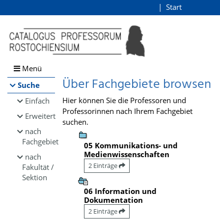
Browsen
Start
Login
direkt zum Inhalt
Menü
Über Fachgebiete browsen
Suche
Hier können Sie die Professoren und
Einfach
Professorinnen nach Ihrem Fachgebiet
Erweitert
suchen.
nach
Fachgebiet
05 Kommunikations- und
Medienwissenschaften
nach
2 Einträge
Fakultät /
Sektion
06 Information und
Dokumentation
2 Einträge