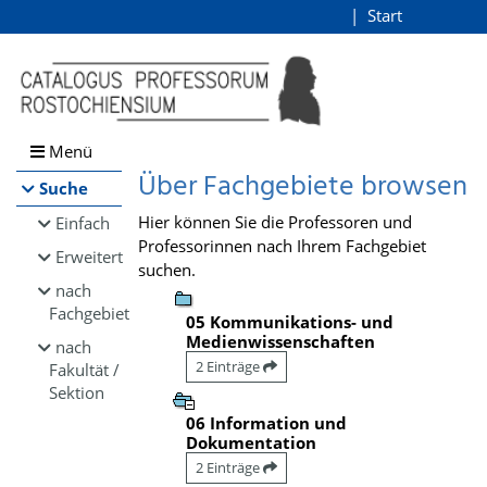
Browsen
Start
Login
direkt zum Inhalt
Menü
Über Fachgebiete browsen
Suche
Hier können Sie die Professoren und
Einfach
Professorinnen nach Ihrem Fachgebiet
Erweitert
suchen.
nach
Fachgebiet
05 Kommunikations- und
Medienwissenschaften
nach
2 Einträge
Fakultät /
Sektion
06 Information und
Dokumentation
2 Einträge