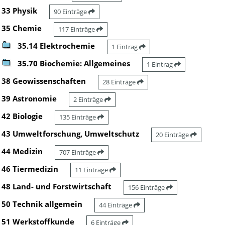
33 Physik
90 Einträge
35 Chemie
117 Einträge
35.14 Elektrochemie
1 Eintrag
35.70 Biochemie: Allgemeines
1 Eintrag
38 Geowissenschaften
28 Einträge
39 Astronomie
2 Einträge
42 Biologie
135 Einträge
43 Umweltforschung, Umweltschutz
20 Einträge
44 Medizin
707 Einträge
46 Tiermedizin
11 Einträge
48 Land- und Forstwirtschaft
156 Einträge
50 Technik allgemein
44 Einträge
51 Werkstoffkunde
6 Einträge