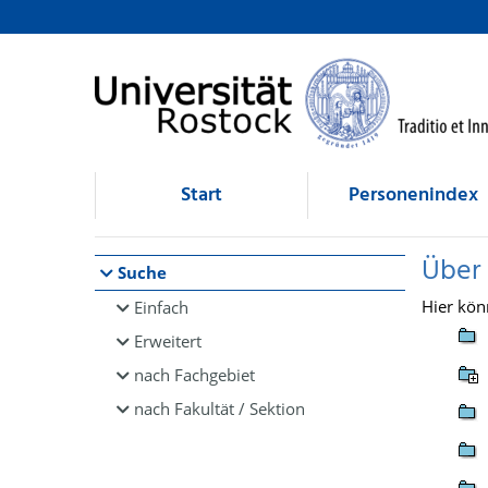
Browsen
direkt zum Inhalt
Start
Personenindex
Über
Suche
Hier kön
Einfach
Erweitert
nach Fachgebiet
nach Fakultät / Sektion