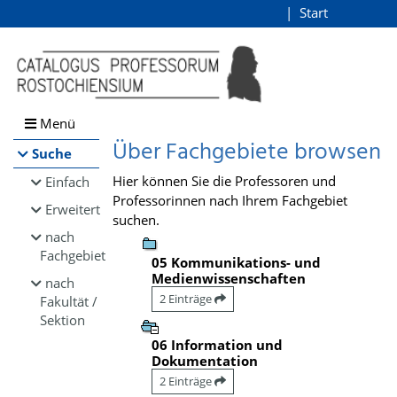
Browsen
Start
Login
direkt zum Inhalt
Menü
Über Fachgebiete browsen
Suche
Hier können Sie die Professoren und
Einfach
Professorinnen nach Ihrem Fachgebiet
Erweitert
suchen.
nach
Fachgebiet
05 Kommunikations- und
Medienwissenschaften
nach
2 Einträge
Fakultät /
Sektion
06 Information und
Dokumentation
2 Einträge