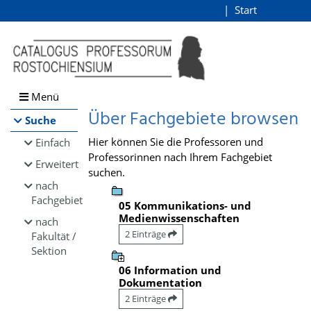
Browsen
Start
Login
direkt zum Inhalt
Menü
Über Fachgebiete browsen
Suche
Hier können Sie die Professoren und
Einfach
Professorinnen nach Ihrem Fachgebiet
Erweitert
suchen.
nach
Fachgebiet
05 Kommunikations- und
Medienwissenschaften
nach
2 Einträge
Fakultät /
Sektion
06 Information und
Dokumentation
2 Einträge