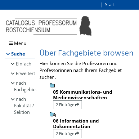
Browsen
Start
Login
direkt zum Inhalt
Menü
Über Fachgebiete browsen
Suche
Hier können Sie die Professoren und
Einfach
Professorinnen nach Ihrem Fachgebiet
Erweitert
suchen.
nach
Fachgebiet
05 Kommunikations- und
Medienwissenschaften
nach
2 Einträge
Fakultät /
Sektion
06 Information und
Dokumentation
2 Einträge