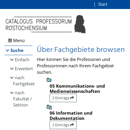
Browsen
Start
Login
direkt zum Inhalt
Menü
Über Fachgebiete browsen
Suche
Hier können Sie die Professoren und
Einfach
Professorinnen nach Ihrem Fachgebiet
Erweitert
suchen.
nach
Fachgebiet
05 Kommunikations- und
Medienwissenschaften
nach
2 Einträge
Fakultät /
Sektion
06 Information und
Dokumentation
2 Einträge