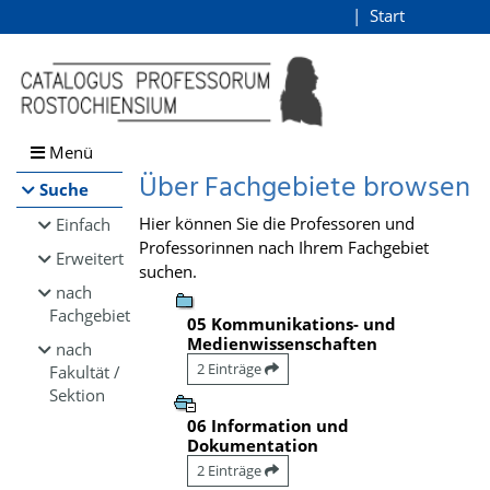
Browsen
Start
Login
direkt zum Inhalt
Menü
Über Fachgebiete browsen
Suche
Hier können Sie die Professoren und
Einfach
Professorinnen nach Ihrem Fachgebiet
Erweitert
suchen.
nach
Fachgebiet
05 Kommunikations- und
Medienwissenschaften
nach
2 Einträge
Fakultät /
Sektion
06 Information und
Dokumentation
2 Einträge