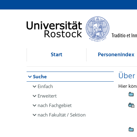
Browsen
direkt zum Inhalt
Start
Personenindex
Über
Suche
Hier kön
Einfach
Erweitert
nach Fachgebiet
nach Fakultät / Sektion