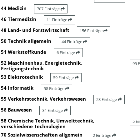
44 Medizin
707 Einträge
46 Tiermedizin
11 Einträge
48 Land- und Forstwirtschaft
156 Einträge
50 Technik allgemein
44 Einträge
51 Werkstoffkunde
6 Einträge
52 Maschinenbau, Energietechnik,
95 
Fertigungstechnik
53 Elektrotechnik
59 Einträge
54 Informatik
58 Einträge
55 Verkehrstechnik, Verkehrswesen
23 Einträge
56 Bauwesen
34 Einträge
58 Chemische Technik, Umwelttechnik,
5 E
verschiedene Technologien
70 Sozialwissenschaften allgemein
2 Einträge