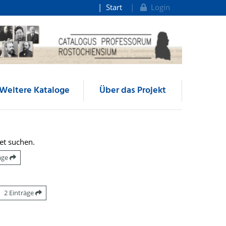
Start
Login
Weitere Kataloge
Über das Projekt
et suchen.
räge
2 Einträge