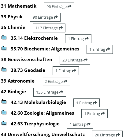
31 Mathematik
96 Einträge
33 Physik
90 Einträge
35 Chemie
117 Einträge
35.14 Elektrochemie
1 Eintrag
35.70 Biochemie: Allgemeines
1 Eintrag
38 Geowissenschaften
28 Einträge
38.73 Geodäsie
1 Eintrag
39 Astronomie
2 Einträge
42 Biologie
135 Einträge
42.13 Molekularbiologie
1 Eintrag
42.60 Zoologie: Allgemeines
1 Eintrag
42.63 Tierphysiologie
1 Eintrag
43 Umweltforschung, Umweltschutz
20 Einträge