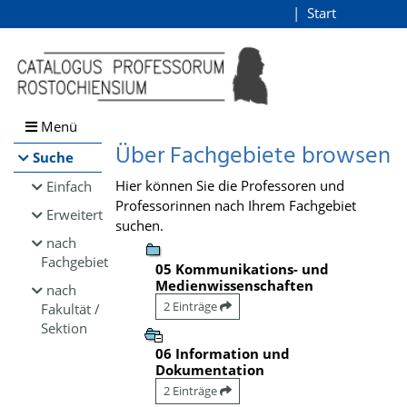
Browsen
Start
Login
direkt zum Inhalt
Menü
Über Fachgebiete browsen
Suche
Hier können Sie die Professoren und
Einfach
Professorinnen nach Ihrem Fachgebiet
Erweitert
suchen.
nach
Fachgebiet
05 Kommunikations- und
Medienwissenschaften
nach
2 Einträge
Fakultät /
Sektion
06 Information und
Dokumentation
2 Einträge