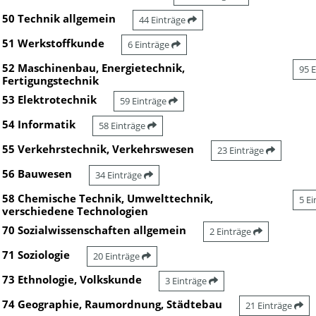
50 Technik allgemein
44 Einträge
51 Werkstoffkunde
6 Einträge
52 Maschinenbau, Energietechnik,
95 
Fertigungstechnik
53 Elektrotechnik
59 Einträge
54 Informatik
58 Einträge
55 Verkehrstechnik, Verkehrswesen
23 Einträge
56 Bauwesen
34 Einträge
58 Chemische Technik, Umwelttechnik,
5 E
verschiedene Technologien
70 Sozialwissenschaften allgemein
2 Einträge
71 Soziologie
20 Einträge
73 Ethnologie, Volkskunde
3 Einträge
74 Geographie, Raumordnung, Städtebau
21 Einträge