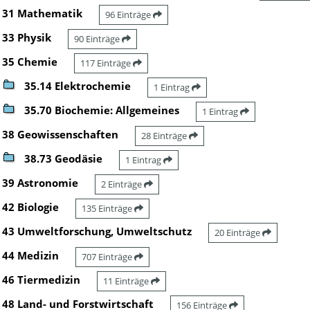
31 Mathematik
96 Einträge
33 Physik
90 Einträge
35 Chemie
117 Einträge
35.14 Elektrochemie
1 Eintrag
35.70 Biochemie: Allgemeines
1 Eintrag
38 Geowissenschaften
28 Einträge
38.73 Geodäsie
1 Eintrag
39 Astronomie
2 Einträge
42 Biologie
135 Einträge
43 Umweltforschung, Umweltschutz
20 Einträge
44 Medizin
707 Einträge
46 Tiermedizin
11 Einträge
48 Land- und Forstwirtschaft
156 Einträge