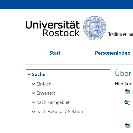
Browsen
direkt zum Inhalt
Start
Personenindex
Über
Suche
Hier kön
Einfach
Erweitert
nach Fachgebiet
nach Fakultät / Sektion