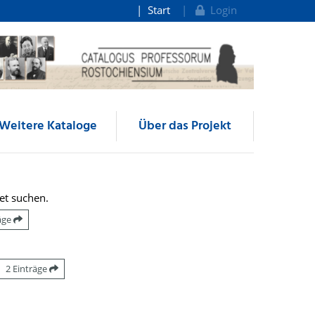
Start
Login
Weitere Kataloge
Über das Projekt
et suchen.
räge
2 Einträge