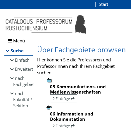
Browsen
Start
Login
direkt zum Inhalt
Menü
Über Fachgebiete browsen
Suche
Hier können Sie die Professoren und
Einfach
Professorinnen nach Ihrem Fachgebiet
Erweitert
suchen.
nach
Fachgebiet
05 Kommunikations- und
Medienwissenschaften
nach
2 Einträge
Fakultät /
Sektion
06 Information und
Dokumentation
2 Einträge