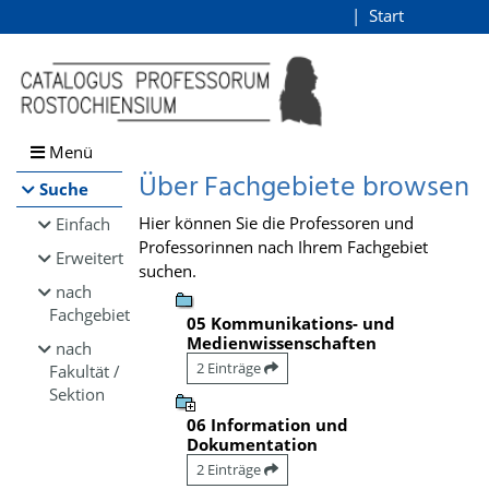
Browsen
Start
Login
direkt zum Inhalt
Menü
Über Fachgebiete browsen
Suche
Hier können Sie die Professoren und
Einfach
Professorinnen nach Ihrem Fachgebiet
Erweitert
suchen.
nach
Fachgebiet
05 Kommunikations- und
Medienwissenschaften
nach
2 Einträge
Fakultät /
Sektion
06 Information und
Dokumentation
2 Einträge