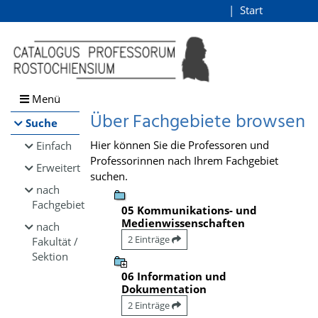
Browsen
Start
Login
direkt zum Inhalt
Menü
Über Fachgebiete browsen
Suche
Hier können Sie die Professoren und
Einfach
Professorinnen nach Ihrem Fachgebiet
Erweitert
suchen.
nach
Fachgebiet
05 Kommunikations- und
Medienwissenschaften
nach
2 Einträge
Fakultät /
Sektion
06 Information und
Dokumentation
2 Einträge