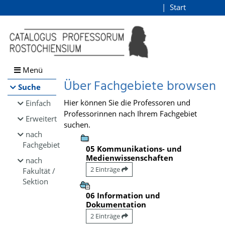
Browsen
Start
Login
direkt zum Inhalt
Menü
Über Fachgebiete browsen
Suche
Hier können Sie die Professoren und
Einfach
Professorinnen nach Ihrem Fachgebiet
Erweitert
suchen.
nach
Fachgebiet
05 Kommunikations- und
Medienwissenschaften
nach
2 Einträge
Fakultät /
Sektion
06 Information und
Dokumentation
2 Einträge