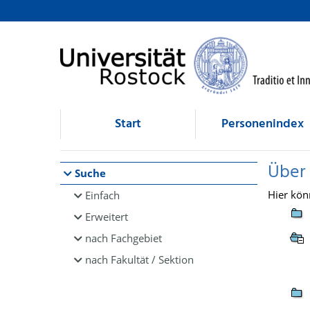
Browsen
direkt zum Inhalt
Start
Personenindex
Über
Suche
Hier kön
Einfach
Erweitert
nach Fachgebiet
nach Fakultät / Sektion