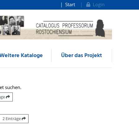
Start
Login
Weitere Kataloge
Über das Projekt
et suchen.
räge
2 Einträge