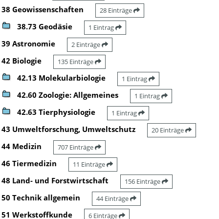
38 Geowissenschaften
28 Einträge
38.73 Geodäsie
1 Eintrag
39 Astronomie
2 Einträge
42 Biologie
135 Einträge
42.13 Molekularbiologie
1 Eintrag
42.60 Zoologie: Allgemeines
1 Eintrag
42.63 Tierphysiologie
1 Eintrag
43 Umweltforschung, Umweltschutz
20 Einträge
44 Medizin
707 Einträge
46 Tiermedizin
11 Einträge
48 Land- und Forstwirtschaft
156 Einträge
50 Technik allgemein
44 Einträge
51 Werkstoffkunde
6 Einträge