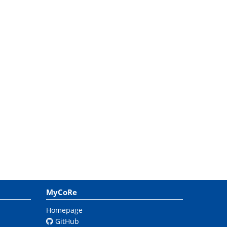
MyCoRe
Homepage
GitHub