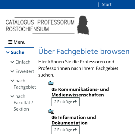
Browsen
Start
Login
direkt zum Inhalt
Menü
Über Fachgebiete browsen
Suche
Hier können Sie die Professoren und
Einfach
Professorinnen nach Ihrem Fachgebiet
Erweitert
suchen.
nach
Fachgebiet
05 Kommunikations- und
Medienwissenschaften
nach
2 Einträge
Fakultät /
Sektion
06 Information und
Dokumentation
2 Einträge