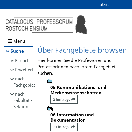
Browsen
Start
Login
direkt zum Inhalt
Menü
Über Fachgebiete browsen
Suche
Hier können Sie die Professoren und
Einfach
Professorinnen nach Ihrem Fachgebiet
Erweitert
suchen.
nach
Fachgebiet
05 Kommunikations- und
Medienwissenschaften
nach
2 Einträge
Fakultät /
Sektion
06 Information und
Dokumentation
2 Einträge