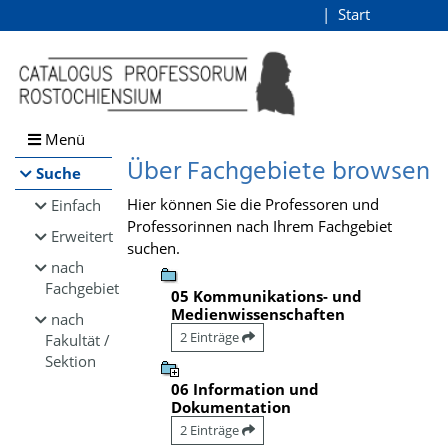
Browsen
Start
Login
direkt zum Inhalt
Menü
Über Fachgebiete browsen
Suche
Hier können Sie die Professoren und
Einfach
Professorinnen nach Ihrem Fachgebiet
Erweitert
suchen.
nach
Fachgebiet
05 Kommunikations- und
Medienwissenschaften
nach
2 Einträge
Fakultät /
Sektion
06 Information und
Dokumentation
2 Einträge