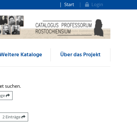
Start
Login
Weitere Kataloge
Über das Projekt
et suchen.
räge
2 Einträge