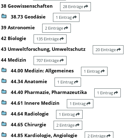
38 Geowissenschaften
28 Einträge
38.73 Geodäsie
1 Eintrag
39 Astronomie
2 Einträge
42 Biologie
135 Einträge
43 Umweltforschung, Umweltschutz
20 Einträge
44 Medizin
707 Einträge
44.00 Medizin: Allgemeines
1 Eintrag
44.34 Anatomie
1 Eintrag
44.40 Pharmazie, Pharmazeutika
1 Eintrag
44.61 Innere Medizin
1 Eintrag
44.64 Radiologie
1 Eintrag
44.65 Chirurgie
2 Einträge
44.85 Kardiologie, Angiologie
2 Einträge