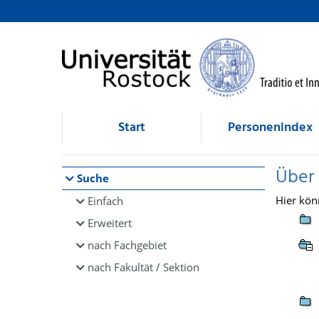
Browsen
direkt zum Inhalt
Start
Personenindex
Über
Suche
Hier kön
Einfach
Erweitert
nach Fachgebiet
nach Fakultät / Sektion