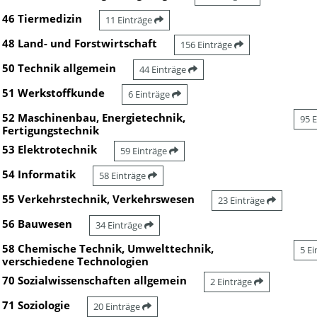
46 Tiermedizin
11 Einträge
48 Land- und Forstwirtschaft
156 Einträge
50 Technik allgemein
44 Einträge
51 Werkstoffkunde
6 Einträge
52 Maschinenbau, Energietechnik,
95 
Fertigungstechnik
53 Elektrotechnik
59 Einträge
54 Informatik
58 Einträge
55 Verkehrstechnik, Verkehrswesen
23 Einträge
56 Bauwesen
34 Einträge
58 Chemische Technik, Umwelttechnik,
5 E
verschiedene Technologien
70 Sozialwissenschaften allgemein
2 Einträge
71 Soziologie
20 Einträge