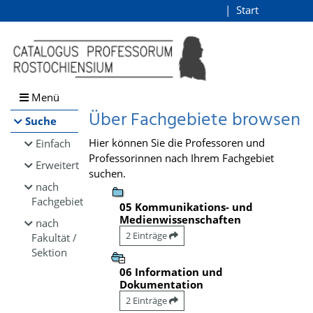
Browsen
Start
Login
direkt zum Inhalt
Menü
Über Fachgebiete browsen
Suche
Hier können Sie die Professoren und
Einfach
Professorinnen nach Ihrem Fachgebiet
Erweitert
suchen.
nach
Fachgebiet
05 Kommunikations- und
Medienwissenschaften
nach
2 Einträge
Fakultät /
Sektion
06 Information und
Dokumentation
2 Einträge