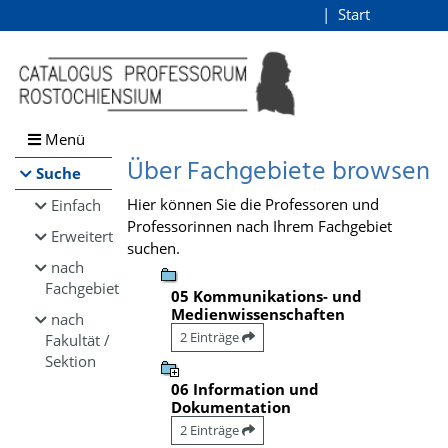
Browsen
Start
Login
direkt zum Inhalt
Menü
Über Fachgebiete browsen
Suche
Hier können Sie die Professoren und
Einfach
Professorinnen nach Ihrem Fachgebiet
Erweitert
suchen.
nach
Fachgebiet
05 Kommunikations- und
Medienwissenschaften
nach
2 Einträge
Fakultät /
Sektion
06 Information und
Dokumentation
2 Einträge