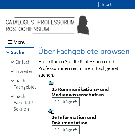
Browsen
Start
Login
direkt zum Inhalt
Menü
Über Fachgebiete browsen
Suche
Hier können Sie die Professoren und
Einfach
Professorinnen nach Ihrem Fachgebiet
Erweitert
suchen.
nach
Fachgebiet
05 Kommunikations- und
Medienwissenschaften
nach
2 Einträge
Fakultät /
Sektion
06 Information und
Dokumentation
2 Einträge