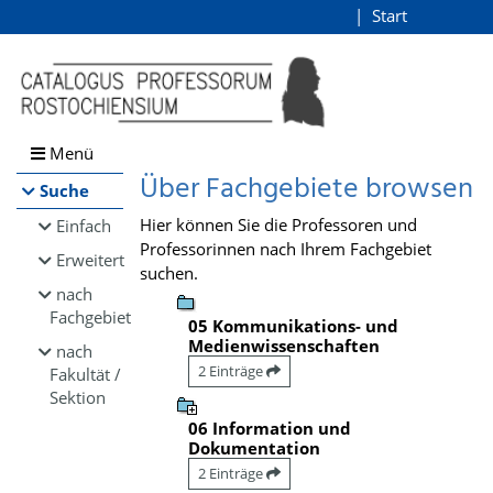
Browsen
Start
Login
direkt zum Inhalt
Menü
Über Fachgebiete browsen
Suche
Hier können Sie die Professoren und
Einfach
Professorinnen nach Ihrem Fachgebiet
Erweitert
suchen.
nach
Fachgebiet
05 Kommunikations- und
Medienwissenschaften
nach
2 Einträge
Fakultät /
Sektion
06 Information und
Dokumentation
2 Einträge