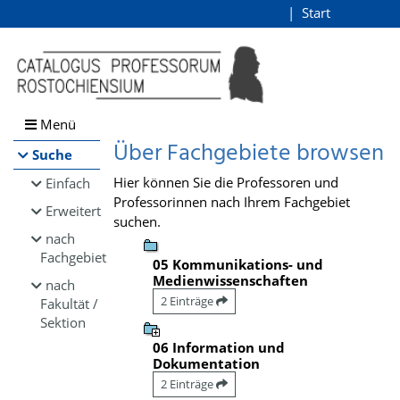
Browsen
Start
Login
direkt zum Inhalt
Menü
Über Fachgebiete browsen
Suche
Hier können Sie die Professoren und
Einfach
Professorinnen nach Ihrem Fachgebiet
Erweitert
suchen.
nach
Fachgebiet
05 Kommunikations- und
Medienwissenschaften
nach
2 Einträge
Fakultät /
Sektion
06 Information und
Dokumentation
2 Einträge