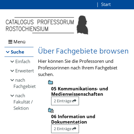
Browsen
Start
Login
direkt zum Inhalt
Menü
Über Fachgebiete browsen
Suche
Hier können Sie die Professoren und
Einfach
Professorinnen nach Ihrem Fachgebiet
Erweitert
suchen.
nach
Fachgebiet
05 Kommunikations- und
Medienwissenschaften
nach
2 Einträge
Fakultät /
Sektion
06 Information und
Dokumentation
2 Einträge