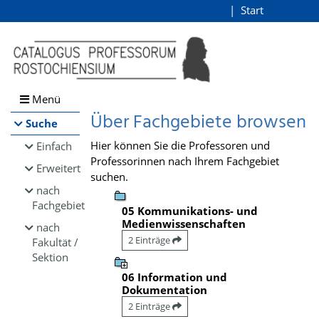
Browsen
Start
Login
direkt zum Inhalt
Menü
Über Fachgebiete browsen
Suche
Hier können Sie die Professoren und
Einfach
Professorinnen nach Ihrem Fachgebiet
Erweitert
suchen.
nach
Fachgebiet
05 Kommunikations- und
Medienwissenschaften
nach
2 Einträge
Fakultät /
Sektion
06 Information und
Dokumentation
2 Einträge