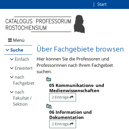
Browsen
Start
Login
direkt zum Inhalt
Menü
Über Fachgebiete browsen
Suche
Hier können Sie die Professoren und
Einfach
Professorinnen nach Ihrem Fachgebiet
Erweitert
suchen.
nach
Fachgebiet
05 Kommunikations- und
Medienwissenschaften
nach
2 Einträge
Fakultät /
Sektion
06 Information und
Dokumentation
2 Einträge