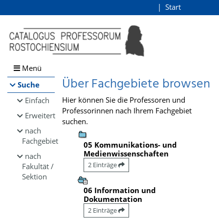
Browsen
Start
Login
direkt zum Inhalt
Menü
Über Fachgebiete browsen
Suche
Hier können Sie die Professoren und
Einfach
Professorinnen nach Ihrem Fachgebiet
Erweitert
suchen.
nach
Fachgebiet
05 Kommunikations- und
Medienwissenschaften
nach
2 Einträge
Fakultät /
Sektion
06 Information und
Dokumentation
2 Einträge