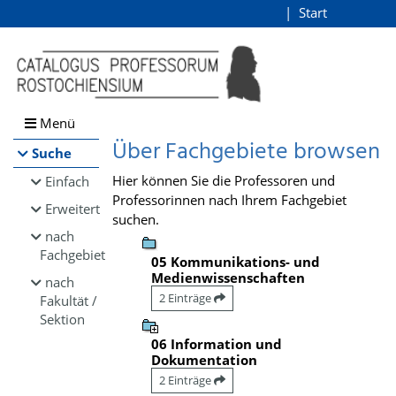
Browsen
Start
Login
direkt zum Inhalt
Menü
Über Fachgebiete browsen
Suche
Hier können Sie die Professoren und
Einfach
Professorinnen nach Ihrem Fachgebiet
Erweitert
suchen.
nach
Fachgebiet
05 Kommunikations- und
Medienwissenschaften
nach
2 Einträge
Fakultät /
Sektion
06 Information und
Dokumentation
2 Einträge