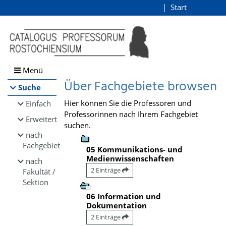
Browsen
Start
Login
direkt zum Inhalt
Menü
Über Fachgebiete browsen
Suche
Hier können Sie die Professoren und
Einfach
Professorinnen nach Ihrem Fachgebiet
Erweitert
suchen.
nach
Fachgebiet
05 Kommunikations- und
Medienwissenschaften
nach
2 Einträge
Fakultät /
Sektion
06 Information und
Dokumentation
2 Einträge