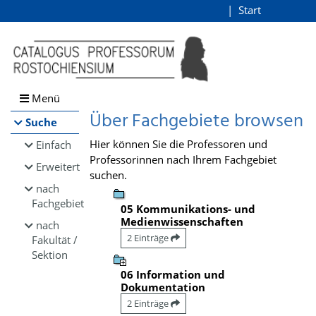
Browsen
Start
Login
direkt zum Inhalt
Menü
Über Fachgebiete browsen
Suche
Hier können Sie die Professoren und
Einfach
Professorinnen nach Ihrem Fachgebiet
Erweitert
suchen.
nach
Fachgebiet
05 Kommunikations- und
Medienwissenschaften
nach
2 Einträge
Fakultät /
Sektion
06 Information und
Dokumentation
2 Einträge