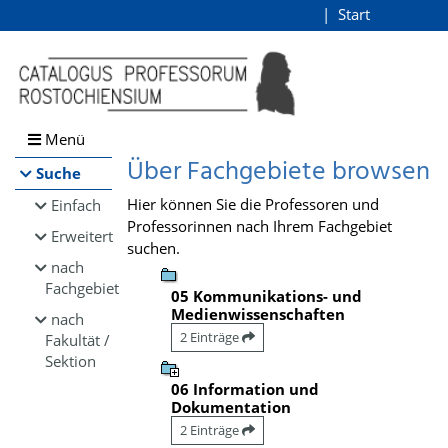
Browsen
Start
Login
direkt zum Inhalt
Menü
Über Fachgebiete browsen
Suche
Hier können Sie die Professoren und
Einfach
Professorinnen nach Ihrem Fachgebiet
Erweitert
suchen.
nach
Fachgebiet
05 Kommunikations- und
Medienwissenschaften
nach
2 Einträge
Fakultät /
Sektion
06 Information und
Dokumentation
2 Einträge