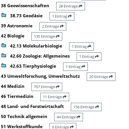
38 Geowissenschaften
28 Einträge
38.73 Geodäsie
1 Eintrag
39 Astronomie
2 Einträge
42 Biologie
135 Einträge
42.13 Molekularbiologie
1 Eintrag
42.60 Zoologie: Allgemeines
1 Eintrag
42.63 Tierphysiologie
1 Eintrag
43 Umweltforschung, Umweltschutz
20 Einträge
44 Medizin
707 Einträge
46 Tiermedizin
11 Einträge
48 Land- und Forstwirtschaft
156 Einträge
50 Technik allgemein
44 Einträge
51 Werkstoffkunde
6 Einträge