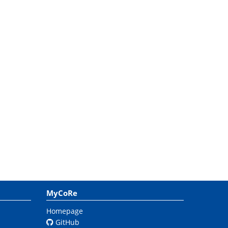
MyCoRe
Homepage
GitHub