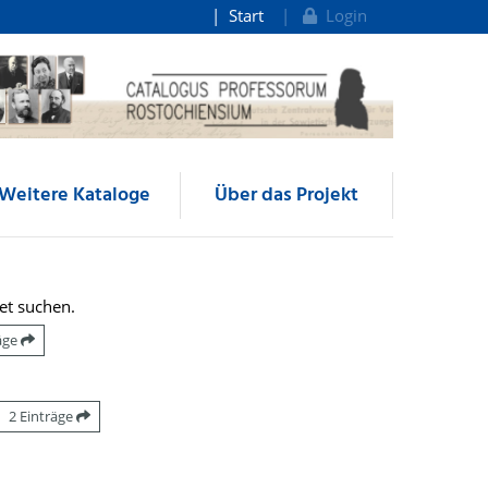
Start
Login
Weitere Kataloge
Über das Projekt
et suchen.
räge
2 Einträge