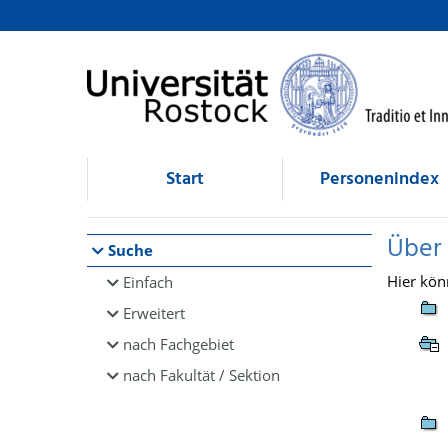
Browsen
direkt zum Inhalt
Start
Personenindex
Über
Suche
Hier kön
Einfach
Erweitert
nach Fachgebiet
nach Fakultät / Sektion