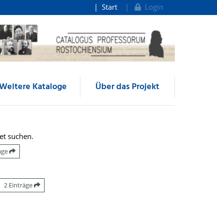
Start
Login
Weitere Kataloge
Über das Projekt
et suchen.
räge
2 Einträge