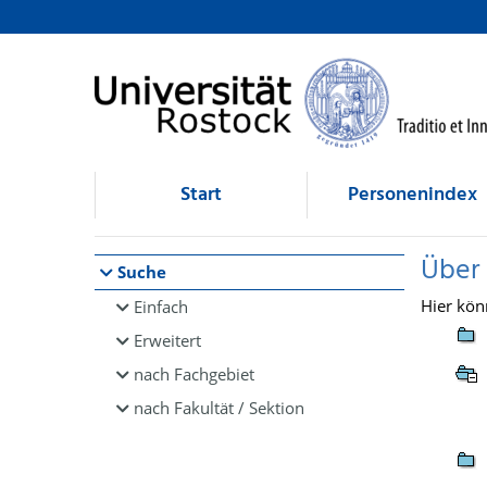
Browsen
direkt zum Inhalt
Start
Personenindex
Über
Suche
Hier kön
Einfach
Erweitert
nach Fachgebiet
nach Fakultät / Sektion