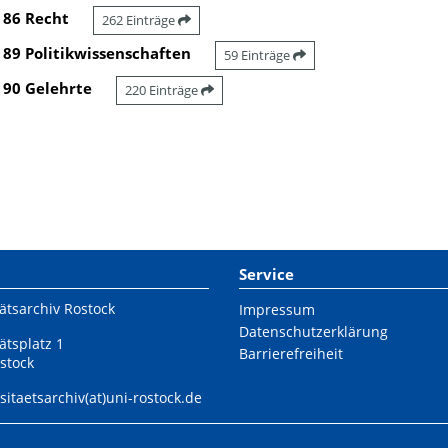
86 Recht
262 Einträge
89 Politikwissenschaften
59 Einträge
90 Gelehrte
220 Einträge
Service
ätsarchiv Rostock
Impressum
Datenschutzerklärung
ätsplatz 1
Barrierefreiheit
stock
sitaetsarchiv(at)uni-rostock.de