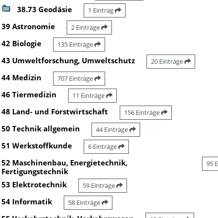
38.73 Geodäsie
1 Eintrag
39 Astronomie
2 Einträge
42 Biologie
135 Einträge
43 Umweltforschung, Umweltschutz
20 Einträge
44 Medizin
707 Einträge
46 Tiermedizin
11 Einträge
48 Land- und Forstwirtschaft
156 Einträge
50 Technik allgemein
44 Einträge
51 Werkstoffkunde
6 Einträge
52 Maschinenbau, Energietechnik,
95 
Fertigungstechnik
53 Elektrotechnik
59 Einträge
54 Informatik
58 Einträge