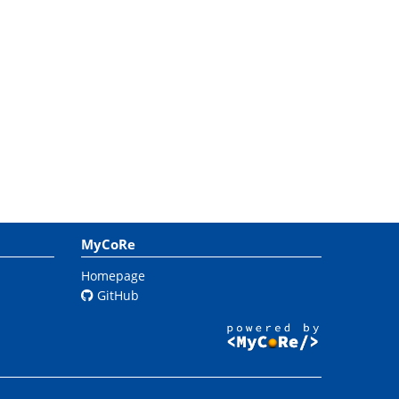
MyCoRe
Homepage
GitHub