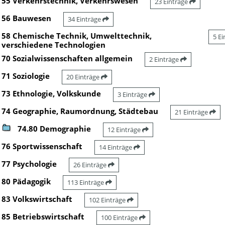
55 Verkehrstechnik, Verkehrswesen
23 Einträge
56 Bauwesen
34 Einträge
58 Chemische Technik, Umwelttechnik,
5 E
verschiedene Technologien
70 Sozialwissenschaften allgemein
2 Einträge
71 Soziologie
20 Einträge
73 Ethnologie, Volkskunde
3 Einträge
74 Geographie, Raumordnung, Städtebau
21 Einträge
74.80 Demographie
12 Einträge
76 Sportwissenschaft
14 Einträge
77 Psychologie
26 Einträge
80 Pädagogik
113 Einträge
83 Volkswirtschaft
102 Einträge
85 Betriebswirtschaft
100 Einträge