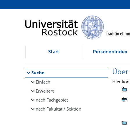
Browsen
direkt zum Inhalt
Start
Personenindex
Über
Suche
Hier kön
Einfach
Erweitert
nach Fachgebiet
nach Fakultät / Sektion