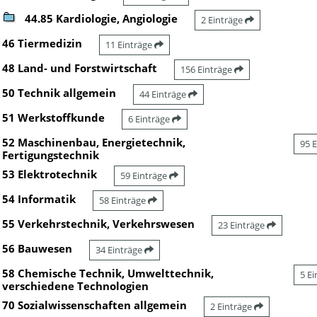
44.85 Kardiologie, Angiologie
2 Einträge
46 Tiermedizin
11 Einträge
48 Land- und Forstwirtschaft
156 Einträge
50 Technik allgemein
44 Einträge
51 Werkstoffkunde
6 Einträge
52 Maschinenbau, Energietechnik,
95 
Fertigungstechnik
53 Elektrotechnik
59 Einträge
54 Informatik
58 Einträge
55 Verkehrstechnik, Verkehrswesen
23 Einträge
56 Bauwesen
34 Einträge
58 Chemische Technik, Umwelttechnik,
5 E
verschiedene Technologien
70 Sozialwissenschaften allgemein
2 Einträge