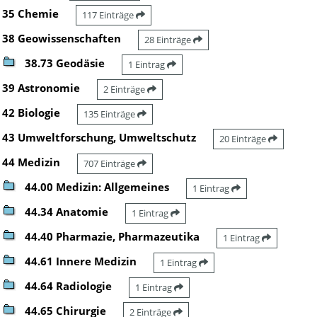
35 Chemie
117 Einträge
38 Geowissenschaften
28 Einträge
38.73 Geodäsie
1 Eintrag
39 Astronomie
2 Einträge
42 Biologie
135 Einträge
43 Umweltforschung, Umweltschutz
20 Einträge
44 Medizin
707 Einträge
44.00 Medizin: Allgemeines
1 Eintrag
44.34 Anatomie
1 Eintrag
44.40 Pharmazie, Pharmazeutika
1 Eintrag
44.61 Innere Medizin
1 Eintrag
44.64 Radiologie
1 Eintrag
44.65 Chirurgie
2 Einträge