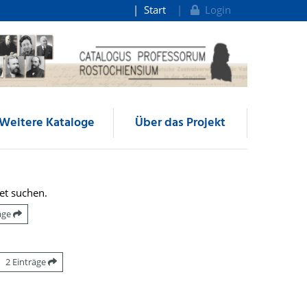
Start
Login
Weitere Kataloge
Über das Projekt
et suchen.
räge
2 Einträge