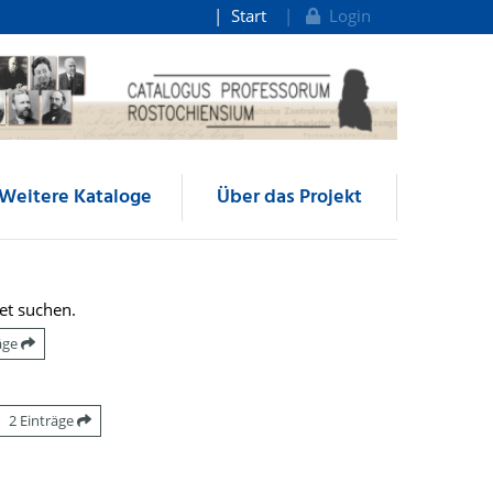
Start
Login
Weitere Kataloge
Über das Projekt
et suchen.
räge
2 Einträge