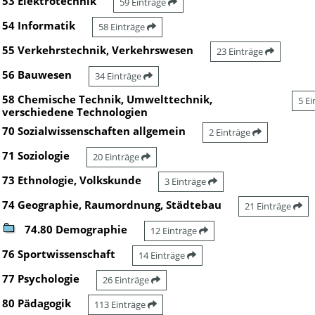
53 Elektrotechnik
59 Einträge
54 Informatik
58 Einträge
55 Verkehrstechnik, Verkehrswesen
23 Einträge
56 Bauwesen
34 Einträge
58 Chemische Technik, Umwelttechnik,
5 E
verschiedene Technologien
70 Sozialwissenschaften allgemein
2 Einträge
71 Soziologie
20 Einträge
73 Ethnologie, Volkskunde
3 Einträge
74 Geographie, Raumordnung, Städtebau
21 Einträge
74.80 Demographie
12 Einträge
76 Sportwissenschaft
14 Einträge
77 Psychologie
26 Einträge
80 Pädagogik
113 Einträge