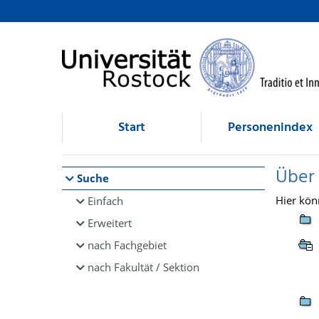
Browsen
direkt zum Inhalt
Start
Personenindex
Über
Suche
Hier kön
Einfach
Erweitert
nach Fachgebiet
nach Fakultät / Sektion