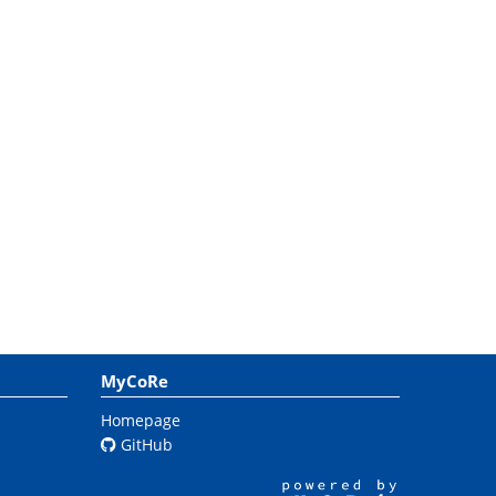
MyCoRe
Homepage
GitHub