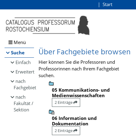
Browsen
Start
Login
direkt zum Inhalt
Menü
Über Fachgebiete browsen
Suche
Hier können Sie die Professoren und
Einfach
Professorinnen nach Ihrem Fachgebiet
Erweitert
suchen.
nach
Fachgebiet
05 Kommunikations- und
Medienwissenschaften
nach
2 Einträge
Fakultät /
Sektion
06 Information und
Dokumentation
2 Einträge